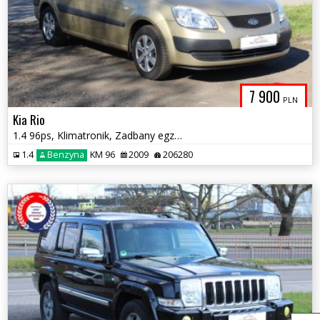
7 900
PLN
Kia Rio
1.4 96ps, Klimatronik, Zadbany egzemplarz
1.4
Benzyna
KM 96
2009
206280