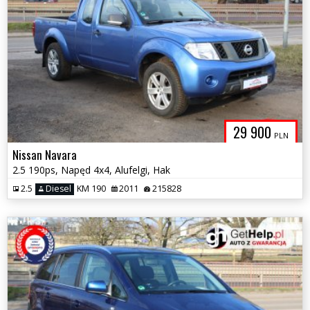
29 900
PLN
Nissan Navara
2.5 190ps, Napęd 4x4, Alufelgi, Hak
2.5
Diesel
KM 190
2011
215828