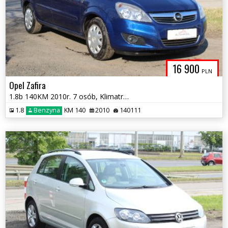
16 900
PLN
Opel Zafira
1.8b 140KM 2010r. 7 osób, Klimatronik
1.8
Benzyna
KM 140
2010
140111