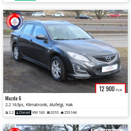
12 900
PLN
Mazda 6
2.2 163ps, Klimatronik, Alufelgi, Hak
2.2
Diesel
KM 163
2010
255144