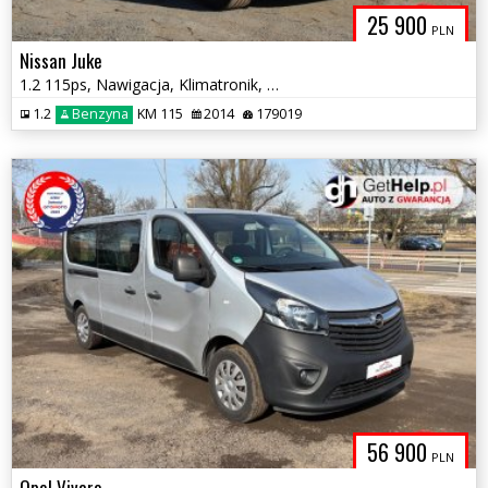
25 900
PLN
Nissan Juke
1.2 115ps, Nawigacja, Klimatronik, Nowy rozrząd
1.2
Benzyna
KM 115
2014
179019
56 900
PLN
Opel Vivaro