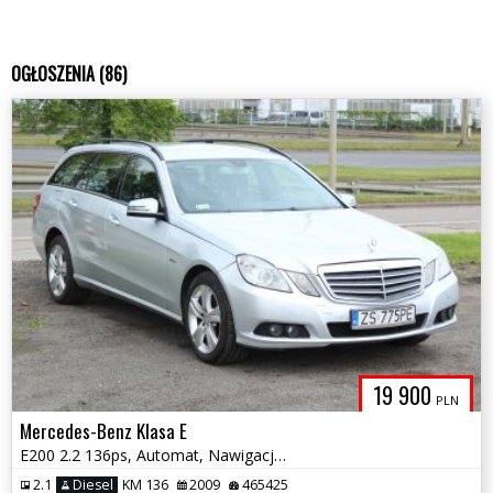
OGŁOSZENIA (86)
19 900
PLN
Mercedes-Benz Klasa E
E200 2.2 136ps, Automat, Nawigacja, Skóry
2.1
Diesel
KM 136
2009
465425