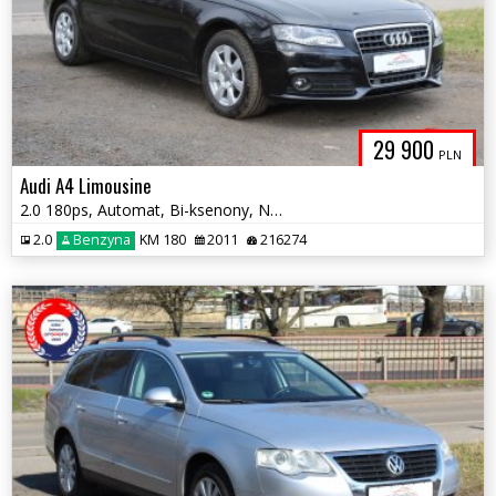
29 900
PLN
Audi A4 Limousine
2.0 180ps, Automat, Bi-ksenony, Nawigacja, Webasto
2.0
Benzyna
KM 180
2011
216274