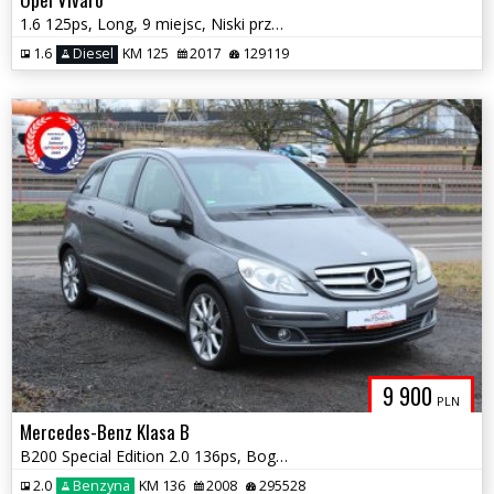
1.6 125ps, Long, 9 miejsc, Niski przebieg, 1 Właściciel
1.6
Diesel
KM 125
2017
129119
9 900
PLN
Mercedes-Benz Klasa B
B200 Special Edition 2.0 136ps, Bogate wyposażenie, Alufelgi
2.0
Benzyna
KM 136
2008
295528