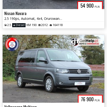
54 900
PLN
Nissan Navara
2.5 190ps, Automat, 4x4, Orurowana, Serwisowana
2.5
Diesel
KM 190
2012
164118
76 900
PLN
Volkswagen Multivan