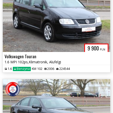
9 900
PLN
Volkswagen Touran
1.6 MPI 102ps,Klimatronik, Alufelgi
1.6
Benzyna
KM 102
2006
224544