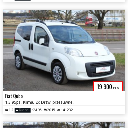
19 900
PLN
Fiat Qubo
1.3 95ps, Klima, 2x Drzwi przesuwne,
1.2
Diesel
KM 95
2015
141232