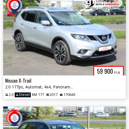
59 900
PLN
Nissan X-Trail
2.0 177ps, Automat, 4x4, Panorama, Nawigacja, Kamera 360, Hak
2.0
Diesel
KM 177
2017
170643