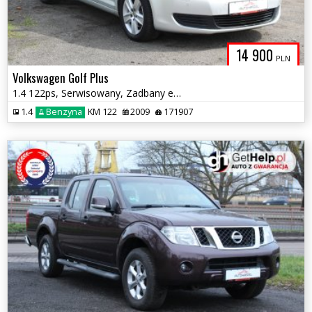
14 900
PLN
Volkswagen Golf Plus
1.4 122ps, Serwisowany, Zadbany egzemplarz
1.4
Benzyna
KM 122
2009
171907