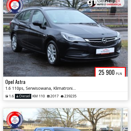
25 900
PLN
Opel Astra
1.6 110ps, Serwisowana, Klimatronik, Bluetooth, Hak
1.6
Diesel
KM 110
2017
239235