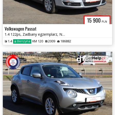
15 900
PLN
Volkswagen Passat
1.4 122ps, Zadbany egzemplarz, Nowy rozrząd
1.4
Benzyna
KM 120
2009
186882