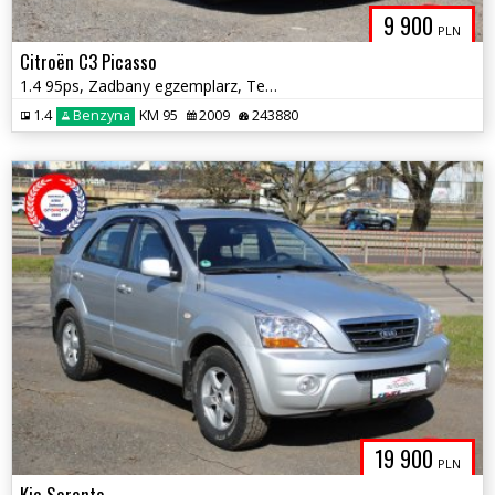
9 900
PLN
Citroën C3 Picasso
1.4 95ps, Zadbany egzemplarz, Tempomat, Hak
1.4
Benzyna
KM 95
2009
243880
19 900
PLN
Kia Sorento