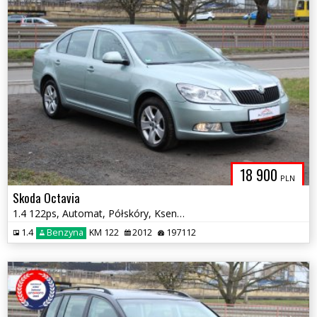
18 900
PLN
Skoda Octavia
1.4 122ps, Automat, Półskóry, Ksenony
1.4
Benzyna
KM 122
2012
197112