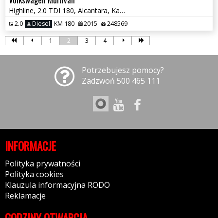
Highline, 2.0 TDI 180, Alcantara, Kamera, Bi-ksenony
2.0
Diesel
KM 180
2015
248569
1
2
3
4
Potrzebujesz pomocy?
Zadzwoń 500 465 111
INFORMACJE
Polityka prywatności
Polityka cookies
Klauzula informacyjna RODO
Reklamacje
GODZINY OTWARCIA