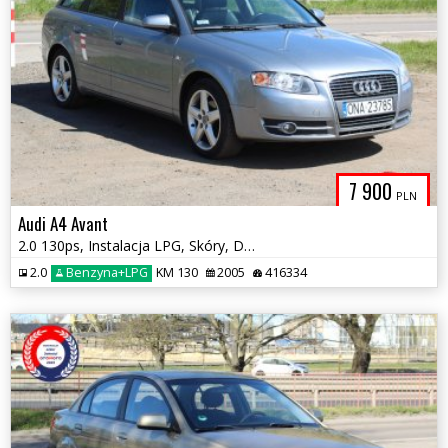
7 900
PLN
Audi A4 Avant
2.0 130ps, Instalacja LPG, Skóry, Doinwestowana
2.0
Benzyna+LPG
KM 130
2005
416334