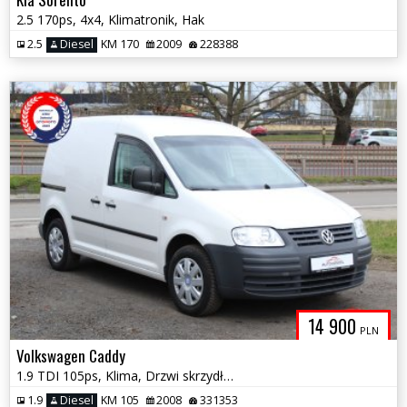
2.5 170ps, 4x4, Klimatronik, Hak
2.5
Diesel
KM 170
2009
228388
14 900
PLN
Volkswagen Caddy
1.9 TDI 105ps, Klima, Drzwi skrzydłowe, Hak
1.9
Diesel
KM 105
2008
331353