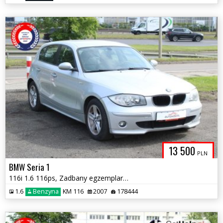
13 500
PLN
BMW Seria 1
116i 1.6 116ps, Zadbany egzemplarz, Serwisowana
1.6
Benzyna
KM 116
2007
178444