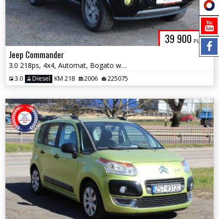
39 900
PLN
Jeep Commander
3.0 218ps, 4x4, Automat, Bogato wyposażony, 7 miejsc
3.0
Diesel
KM 218
2006
225075