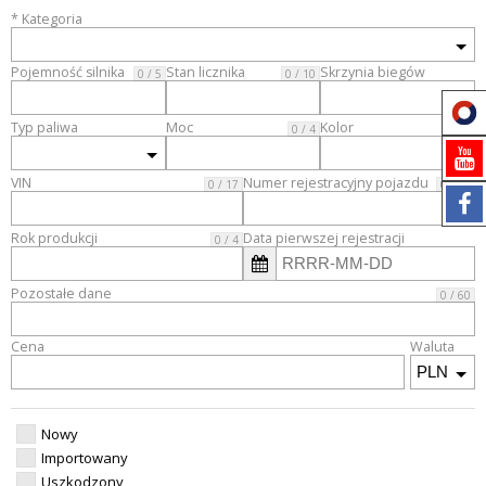
* Kategoria
Pojemność silnika
Stan licznika
Skrzynia biegów
0 / 5
0 / 10
Typ paliwa
Moc
Kolor
0 / 4
VIN
Numer rejestracyjny pojazdu
0 / 17
0 / 20
Rok produkcji
Data pierwszej rejestracji
0 / 4
Pozostałe dane
0 / 60
Cena
Waluta
Nowy
Importowany
Uszkodzony