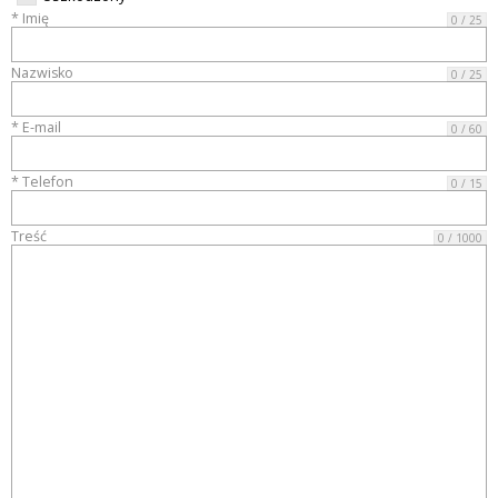
* Imię
0 / 25
Nazwisko
0 / 25
* E-mail
0 / 60
* Telefon
0 / 15
Treść
0 / 1000