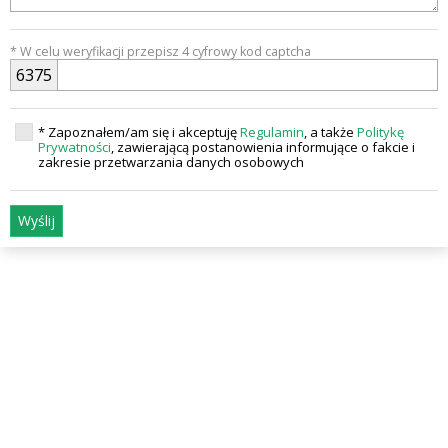
* W celu weryfikacji przepisz 4 cyfrowy kod captcha
6
3
7
5
* Zapoznałem/am się i akceptuję
Regulamin
, a także
Politykę
Prywatności
, zawierającą postanowienia informujące o fakcie i
zakresie przetwarzania danych osobowych
Wyślij