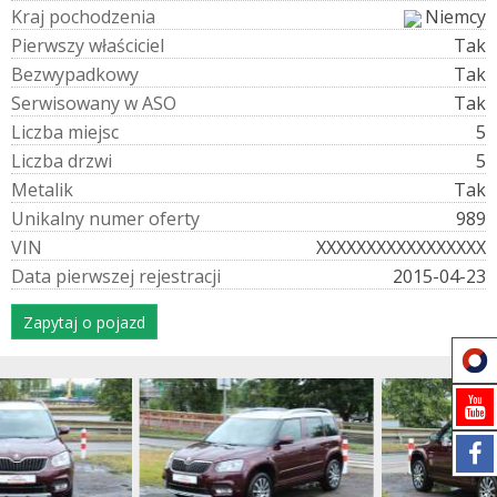
K
r
a
j
p
o
c
h
o
d
z
e
n
i
a
Niemcy
P
i
e
r
w
s
z
y
w
ł
a
ś
c
i
c
i
e
l
Tak
B
e
z
w
y
p
a
d
k
o
w
y
Tak
S
e
r
w
i
s
o
w
a
n
y
w
A
S
O
Tak
L
i
c
z
b
a
m
i
e
j
s
c
5
L
i
c
z
b
a
d
r
z
w
i
5
M
e
t
a
l
i
k
Tak
U
n
i
k
a
l
n
y
n
u
m
e
r
o
f
e
r
t
y
989
V
I
N
XXXXXXXXXXXXXXXXX
D
a
t
a
p
i
e
r
w
s
z
e
j
r
e
j
e
s
t
r
a
c
j
i
2015-04-23
Zapytaj o pojazd