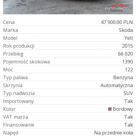
C
e
n
a
47 900.00 PLN
M
a
r
k
a
Skoda
M
o
d
e
l
Yeti
R
o
k
p
r
o
d
u
k
c
j
i
2015
P
r
z
e
b
i
e
g
66 020
P
o
j
e
m
n
o
ś
ć
s
k
o
k
o
w
a
1390
M
o
c
122
T
y
p
p
a
l
i
w
a
Benzyna
S
k
r
z
y
n
i
a
Automatyczna
T
y
p
n
a
d
w
o
z
i
a
SUV
I
m
p
o
r
t
o
w
a
n
y
Tak
K
o
l
o
r
Bordowy
V
A
T
m
a
r
ż
a
Tak
F
i
n
a
n
s
o
w
a
n
i
e
Tak
N
a
p
ę
d
Na przednie koła