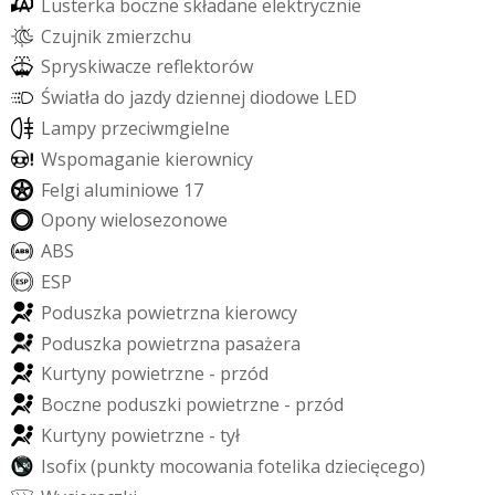
L
u
s
t
e
r
k
a
b
o
c
z
n
e
s
k
ł
a
d
a
n
e
e
l
e
k
t
r
y
c
z
n
i
e
C
z
u
j
n
i
k
z
m
i
e
r
z
c
h
u
S
p
r
y
s
k
i
w
a
c
z
e
r
e
f
e
k
t
o
r
ó
w
Ś
w
i
a
t
ł
a
d
o
j
a
z
d
y
d
z
i
e
n
n
e
j
d
i
o
d
o
w
e
L
E
D
L
a
m
p
y
p
r
z
e
c
i
w
m
g
i
e
l
n
e
W
s
p
o
m
a
g
a
n
i
e
k
i
e
r
o
w
n
i
c
y
F
e
l
g
i
a
l
u
m
i
n
i
o
w
e
1
7
O
p
o
n
y
w
i
e
l
o
s
e
z
o
n
o
w
e
A
B
S
E
S
P
P
o
d
u
s
z
k
a
p
o
w
i
e
t
r
z
n
a
k
i
e
r
o
w
c
y
P
o
d
u
s
z
k
a
p
o
w
i
e
t
r
z
n
a
p
a
s
a
ż
e
r
a
K
u
r
t
y
n
y
p
o
w
i
e
t
r
z
n
e
-
p
r
z
ó
d
B
o
c
z
n
e
p
o
d
u
s
z
k
i
p
o
w
i
e
t
r
z
n
e
-
p
r
z
ó
d
K
u
r
t
y
n
y
p
o
w
i
e
t
r
z
n
e
-
t
y
ł
I
s
o
f
i
x
(
p
u
n
k
t
y
m
o
c
o
w
a
n
i
a
f
o
t
e
l
i
k
a
d
z
i
e
c
i
ę
c
e
g
o
)