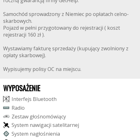
roczną gwarancją firmy GetHelp.
Samochód sprowadzony z Niemiec po opłatach celno-
skarbowych.
Pojazd w pełni przygotowany do rejestracji ( koszt
rejestracji 160 zł ).
Wystawiamy fakturę sprzedaży (kupujący zwolniony z
opłaty skarbowej).
Wypisujemy polisy OC na miejscu.
WYPOSAŻENIE
I
n
t
e
r
f
e
j
s
B
l
u
e
t
o
o
t
h
R
a
d
i
o
Z
e
s
t
a
w
g
ł
o
ś
n
o
m
ó
w
i
ą
c
y
S
y
s
t
e
m
n
a
w
i
g
a
c
j
i
s
a
t
e
l
i
t
a
r
n
e
j
S
y
s
t
e
m
n
a
g
ł
o
ś
n
i
e
n
i
a