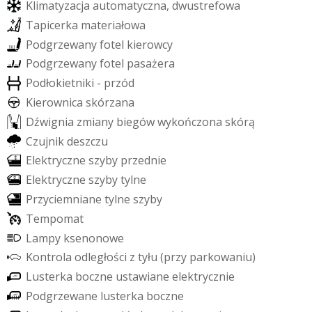
K
l
i
m
a
t
y
z
a
c
j
a
a
u
t
o
m
a
t
y
c
z
n
a
,
d
w
u
s
t
r
e
f
o
w
a
T
a
p
i
c
e
r
k
a
m
a
t
e
r
i
a
ł
o
w
a
P
o
d
g
r
z
e
w
a
n
y
f
o
t
e
l
k
i
e
r
o
w
c
y
P
o
d
g
r
z
e
w
a
n
y
f
o
t
e
l
p
a
s
a
ż
e
r
a
P
o
d
ł
o
k
i
e
t
n
i
k
i
-
p
r
z
ó
d
K
i
e
r
o
w
n
i
c
a
s
k
ó
r
z
a
n
a
D
ź
w
i
g
n
i
a
z
m
i
a
n
y
b
i
e
g
ó
w
w
y
k
o
ń
c
z
o
n
a
s
k
ó
r
ą
C
z
u
j
n
i
k
d
e
s
z
c
z
u
E
l
e
k
t
r
y
c
z
n
e
s
z
y
b
y
p
r
z
e
d
n
i
e
E
l
e
k
t
r
y
c
z
n
e
s
z
y
b
y
t
y
l
n
e
P
r
z
y
c
i
e
m
n
i
a
n
e
t
y
l
n
e
s
z
y
b
y
T
e
m
p
o
m
a
t
L
a
m
p
y
k
s
e
n
o
n
o
w
e
K
o
n
t
r
o
l
a
o
d
l
e
g
ł
o
ś
c
i
z
t
y
ł
u
(
p
r
z
y
p
a
r
k
o
w
a
n
i
u
)
L
u
s
t
e
r
k
a
b
o
c
z
n
e
u
s
t
a
w
i
a
n
e
e
l
e
k
t
r
y
c
z
n
i
e
P
o
d
g
r
z
e
w
a
n
e
l
u
s
t
e
r
k
a
b
o
c
z
n
e