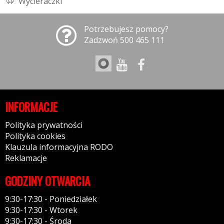
W
y
c
i
e
r
a
c
z
k
i
Potrzebujesz pomocy?
Zadzwoń 500 465 111
INFORMACJE
Polityka prywatności
Polityka cookies
Klauzula informacyjna RODO
Reklamacje
GODZINY OTWARCIA
9:30-17:30 - Poniedziałek
9:30-17:30 - Wtorek
9:30-17:30 - Środa