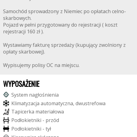
Samochód sprowadzony z Niemiec po opłatach celno-
skarbowych.
Pojazd w pełni przygotowany do rejestracji ( koszt
rejestracji 160 zł ).
Wystawiamy fakturę sprzedaży (kupujący zwolniony z
opłaty skarbowej).
Wypisujemy polisy OC na miejscu.
WYPOSAŻENIE
S
y
s
t
e
m
n
a
g
ł
o
ś
n
i
e
n
i
a
K
l
i
m
a
t
y
z
a
c
j
a
a
u
t
o
m
a
t
y
c
z
n
a
,
d
w
u
s
t
r
e
f
o
w
a
T
a
p
i
c
e
r
k
a
m
a
t
e
r
i
a
ł
o
w
a
P
o
d
ł
o
k
i
e
t
n
i
k
i
-
p
r
z
ó
d
P
o
d
ł
o
k
i
e
t
n
i
k
i
-
t
y
ł