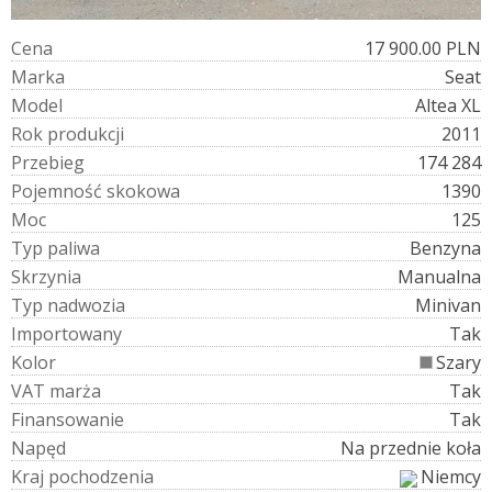
C
e
n
a
17 900.00 PLN
M
a
r
k
a
Seat
M
o
d
e
l
Altea XL
R
o
k
p
r
o
d
u
k
c
j
i
2011
P
r
z
e
b
i
e
g
174 284
P
o
j
e
m
n
o
ś
ć
s
k
o
k
o
w
a
1390
M
o
c
125
T
y
p
p
a
l
i
w
a
Benzyna
S
k
r
z
y
n
i
a
Manualna
T
y
p
n
a
d
w
o
z
i
a
Minivan
I
m
p
o
r
t
o
w
a
n
y
Tak
K
o
l
o
r
Szary
V
A
T
m
a
r
ż
a
Tak
F
i
n
a
n
s
o
w
a
n
i
e
Tak
N
a
p
ę
d
Na przednie koła
K
r
a
j
p
o
c
h
o
d
z
e
n
i
a
Niemcy