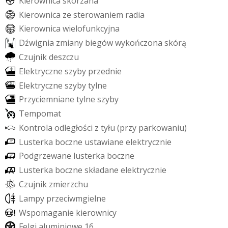
K
i
e
r
o
w
n
i
c
a
s
k
ó
r
z
a
n
a
K
i
e
r
o
w
n
i
c
a
z
e
s
t
e
r
o
w
a
n
i
e
m
r
a
d
i
a
K
i
e
r
o
w
n
i
c
a
w
i
e
l
o
f
u
n
k
c
y
j
n
a
D
ź
w
i
g
n
i
a
z
m
i
a
n
y
b
i
e
g
ó
w
w
y
k
o
ń
c
z
o
n
a
s
k
ó
r
ą
C
z
u
j
n
i
k
d
e
s
z
c
z
u
E
l
e
k
t
r
y
c
z
n
e
s
z
y
b
y
p
r
z
e
d
n
i
e
E
l
e
k
t
r
y
c
z
n
e
s
z
y
b
y
t
y
l
n
e
P
r
z
y
c
i
e
m
n
i
a
n
e
t
y
l
n
e
s
z
y
b
y
T
e
m
p
o
m
a
t
K
o
n
t
r
o
l
a
o
d
l
e
g
ł
o
ś
c
i
z
t
y
ł
u
(
p
r
z
y
p
a
r
k
o
w
a
n
i
u
)
L
u
s
t
e
r
k
a
b
o
c
z
n
e
u
s
t
a
w
i
a
n
e
e
l
e
k
t
r
y
c
z
n
i
e
P
o
d
g
r
z
e
w
a
n
e
l
u
s
t
e
r
k
a
b
o
c
z
n
e
L
u
s
t
e
r
k
a
b
o
c
z
n
e
s
k
ł
a
d
a
n
e
e
l
e
k
t
r
y
c
z
n
i
e
C
z
u
j
n
i
k
z
m
i
e
r
z
c
h
u
L
a
m
p
y
p
r
z
e
c
i
w
m
g
i
e
l
n
e
W
s
p
o
m
a
g
a
n
i
e
k
i
e
r
o
w
n
i
c
y
F
e
l
g
i
a
l
u
m
i
n
i
o
w
e
1
6