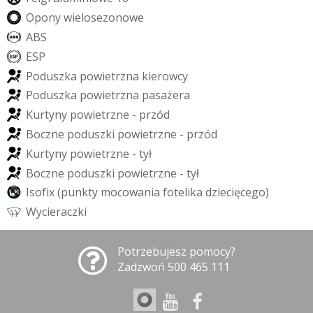
O
p
o
n
y
w
i
e
l
o
s
e
z
o
n
o
w
e
A
B
S
E
S
P
P
o
d
u
s
z
k
a
p
o
w
i
e
t
r
z
n
a
k
i
e
r
o
w
c
y
P
o
d
u
s
z
k
a
p
o
w
i
e
t
r
z
n
a
p
a
s
a
ż
e
r
a
K
u
r
t
y
n
y
p
o
w
i
e
t
r
z
n
e
-
p
r
z
ó
d
B
o
c
z
n
e
p
o
d
u
s
z
k
i
p
o
w
i
e
t
r
z
n
e
-
p
r
z
ó
d
K
u
r
t
y
n
y
p
o
w
i
e
t
r
z
n
e
-
t
y
ł
B
o
c
z
n
e
p
o
d
u
s
z
k
i
p
o
w
i
e
t
r
z
n
e
-
t
y
ł
I
s
o
f
i
x
(
p
u
n
k
t
y
m
o
c
o
w
a
n
i
a
f
o
t
e
l
i
k
a
d
z
i
e
c
i
ę
c
e
g
o
)
W
y
c
i
e
r
a
c
z
k
i
Potrzebujesz pomocy?
Zadzwoń 500 465 111