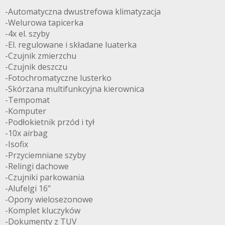
-Automatyczna dwustrefowa klimatyzacja
-Welurowa tapicerka
-4x el. szyby
-El. regulowane i składane luaterka
-Czujnik zmierzchu
-Czujnik deszczu
-Fotochromatyczne lusterko
-Skórzana multifunkcyjna kierownica
-Tempomat
-Komputer
-Podłokietnik przód i tył
-10x airbag
-Isofix
-Przyciemniane szyby
-Relingi dachowe
-Czujniki parkowania
-Alufelgi 16"
-Opony wielosezonowe
-Komplet kluczyków
-Dokumenty z TUV