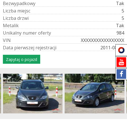
B
e
z
w
y
p
a
d
k
o
w
y
Tak
L
i
c
z
b
a
m
i
e
j
s
c
5
L
i
c
z
b
a
d
r
z
w
i
5
M
e
t
a
l
i
k
Tak
U
n
i
k
a
l
n
y
n
u
m
e
r
o
f
e
r
t
y
984
V
I
N
XXXXXXXXXXXXXXXXX
D
a
t
a
p
i
e
r
w
s
z
e
j
r
e
j
e
s
t
r
a
c
j
i
2011-08-29
Zapytaj o pojazd