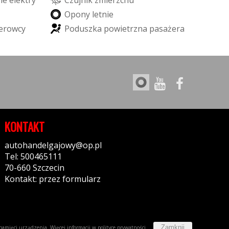
n
e
e
l
e
k
t
r
y
c
z
n
i
e
C
z
u
j
n
i
k
z
m
i
e
r
z
c
h
u
O
p
o
n
y
l
e
t
n
i
e
e
r
o
w
c
y
P
o
d
u
s
z
k
a
p
o
w
i
e
t
r
z
n
a
p
a
s
a
ż
e
r
a
KONTAKT
autohandelgajowy@op.pl
Tel: 500465111
70-660 Szczecin
Kontakt: przez formularz
Zamknij
w pamięci urządzenia. Więcej informacji w
polityce prywatności