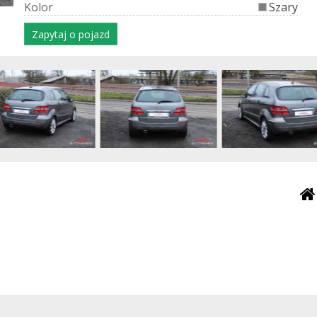
K
o
l
o
r
Szary
Zapytaj o pojazd