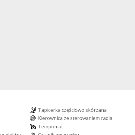
T
a
p
i
c
e
r
k
a
c
z
ę
ś
c
i
o
w
o
s
k
ó
r
z
a
n
a
K
i
e
r
o
w
n
i
c
a
z
e
s
t
e
r
o
w
a
n
i
e
m
r
a
d
i
a
T
e
m
p
o
m
a
t