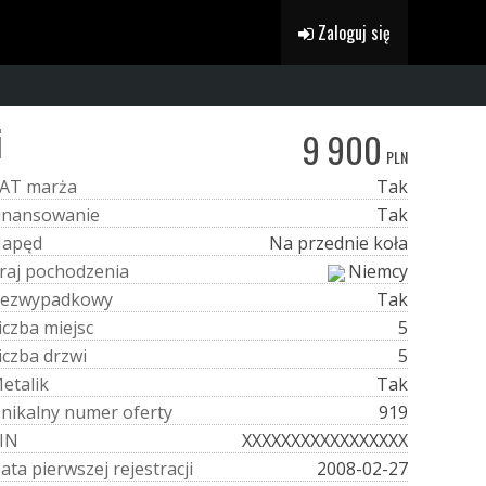
Zaloguj się
i
9 900
PLN
A
T
m
a
r
ż
a
Tak
i
n
a
n
s
o
w
a
n
i
e
Tak
N
a
p
ę
d
Na przednie koła
r
a
j
p
o
c
h
o
d
z
e
n
i
a
Niemcy
e
z
w
y
p
a
d
k
o
w
y
Tak
i
c
z
b
a
m
i
e
j
s
c
5
i
c
z
b
a
d
r
z
w
i
5
M
e
t
a
l
i
k
Tak
U
n
i
k
a
l
n
y
n
u
m
e
r
o
f
e
r
t
y
919
I
N
XXXXXXXXXXXXXXXXX
D
a
t
a
p
i
e
r
w
s
z
e
j
r
e
j
e
s
t
r
a
c
j
i
2008-02-27