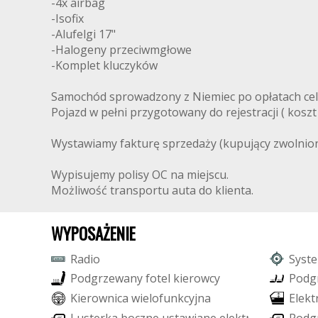
-4x airbag
-Isofix
-Alufelgi 17"
-Halogeny przeciwmgłowe
-Komplet kluczyków
Samochód sprowadzony z Niemiec po opłatach ce
Pojazd w pełni przygotowany do rejestracji ( koszt r
Wystawiamy fakturę sprzedaży (kupujący zwolnion
Wypisujemy polisy OC na miejscu.
Możliwość transportu auta do klienta.
WYPOSAŻENIE
R
a
d
i
o
S
y
s
t
e
P
o
d
g
r
z
e
w
a
n
y
f
o
t
e
l
k
i
e
r
o
w
c
y
P
o
d
g
K
i
e
r
o
w
n
i
c
a
w
i
e
l
o
f
u
n
k
c
y
j
n
a
E
l
e
k
t