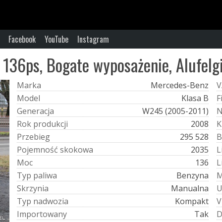
Facebook
YouTube
Instagram
 136ps, Bogate wyposażenie, Alufelg
M
a
r
k
a
Mercedes-Benz
V
M
o
d
e
l
Klasa B
F
G
e
n
e
r
a
c
j
a
W245 (2005-2011)
R
o
k
p
r
o
d
u
k
c
j
i
2008
K
P
r
z
e
b
i
e
g
295 528
B
P
o
j
e
m
n
o
ś
ć
s
k
o
k
o
w
a
2035
L
M
o
c
136
L
T
y
p
p
a
l
i
w
a
Benzyna
S
k
r
z
y
n
i
a
Manualna
T
y
p
n
a
d
w
o
z
i
a
Kompakt
V
I
m
p
o
r
t
o
w
a
n
y
Tak