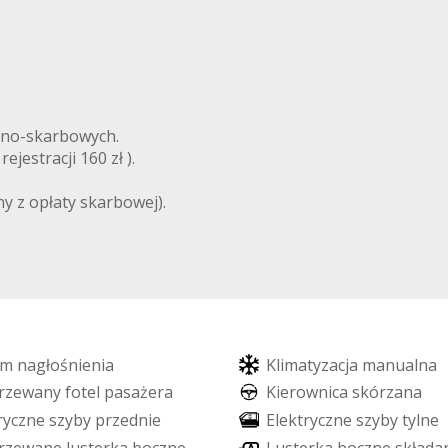
lno-skarbowych.
ejestracji 160 zł ).
y z opłaty skarbowej).
m
n
a
g
ł
o
ś
n
i
e
n
i
a
K
l
i
m
a
t
y
z
a
c
j
a
m
a
n
u
a
l
n
a
r
z
e
w
a
n
y
f
o
t
e
l
p
a
s
a
ż
e
r
a
K
i
e
r
o
w
n
i
c
a
s
k
ó
r
z
a
n
a
r
y
c
z
n
e
s
z
y
b
y
p
r
z
e
d
n
i
e
E
l
e
k
t
r
y
c
z
n
e
s
z
y
b
y
t
y
l
n
e