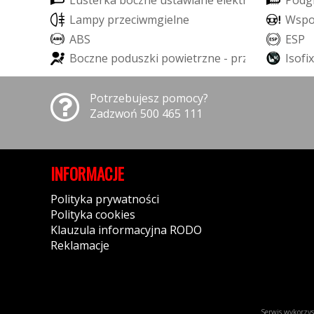
L
u
s
t
e
r
k
a
b
o
c
z
n
e
u
s
t
a
w
i
a
n
e
e
l
e
k
t
r
y
c
z
n
i
e
P
o
d
g
L
a
m
p
y
p
r
z
e
c
i
w
m
g
i
e
l
n
e
W
s
p
A
B
S
E
S
P
B
o
c
z
n
e
p
o
d
u
s
z
k
i
p
o
w
i
e
t
r
z
n
e
-
p
r
z
ó
d
I
s
o
f
i
x
Potrzebujesz pomocy?
Zadzwoń 500 465 111
INFORMACJE
Polityka prywatności
Polityka cookies
Klauzula informacyjna RODO
Reklamacje
Serwis wykorzyst