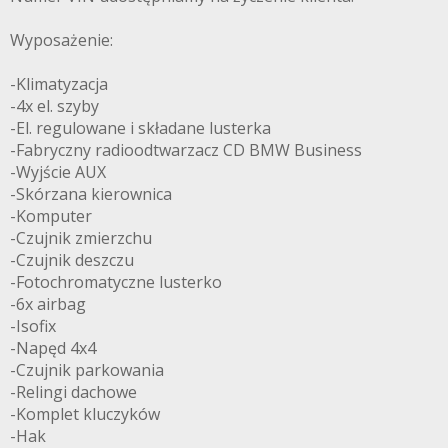
Wyposażenie:
-Klimatyzacja
-4x el. szyby
-El. regulowane i składane lusterka
-Fabryczny radioodtwarzacz CD BMW Business
-Wyjście AUX
-Skórzana kierownica
-Komputer
-Czujnik zmierzchu
-Czujnik deszczu
-Fotochromatyczne lusterko
-6x airbag
-Isofix
-Napęd 4x4
-Czujnik parkowania
-Relingi dachowe
-Komplet kluczyków
-Hak