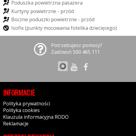
P
o
d
u
s
z
k
a
p
o
w
i
e
t
r
z
n
a
p
a
s
a
ż
e
r
a
K
u
r
t
y
n
y
p
o
w
i
e
t
r
z
n
e
-
p
r
z
ó
d
B
o
c
z
n
e
p
o
d
u
s
z
k
i
p
o
w
i
e
t
r
z
n
e
-
p
r
z
ó
d
I
s
o
f
i
x
(
p
u
n
k
t
y
m
o
c
o
w
a
n
i
a
f
o
t
e
l
i
k
a
d
z
i
e
c
i
ę
c
e
g
o
)
Potrzebujesz pomocy?
Zadzwoń 500 465 111
INFORMACJE
Polityka prywatności
Polityka cookies
Klauzula informacyjna RODO
Reklamacje