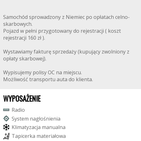
Samochód sprowadzony z Niemiec po opłatach celno-
skarbowych.
Pojazd w pełni przygotowany do rejestracji ( koszt
rejestracji 160 zł ).
Wystawiamy fakturę sprzedaży (kupujący zwolniony z
opłaty skarbowej).
Wypisujemy polisy OC na miejscu.
Możliwość transportu auta do klienta.
WYPOSAŻENIE
R
a
d
i
o
S
y
s
t
e
m
n
a
g
ł
o
ś
n
i
e
n
i
a
K
l
i
m
a
t
y
z
a
c
j
a
m
a
n
u
a
l
n
a
T
a
p
i
c
e
r
k
a
m
a
t
e
r
i
a
ł
o
w
a