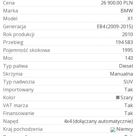
C
e
n
a
26 900.00 PLN
M
a
r
k
a
BMW
M
o
d
e
l
X1
G
e
n
e
r
a
c
j
a
E84 (2009-2015)
R
o
k
p
r
o
d
u
k
c
j
i
2010
P
r
z
e
b
i
e
g
194 583
P
o
j
e
m
n
o
ś
ć
s
k
o
k
o
w
a
1995
M
o
c
143
T
y
p
p
a
l
i
w
a
Diesel
S
k
r
z
y
n
i
a
Manualna
T
y
p
n
a
d
w
o
z
i
a
SUV
I
m
p
o
r
t
o
w
a
n
y
Tak
K
o
l
o
r
Szary
V
A
T
m
a
r
ż
a
Tak
F
i
n
a
n
s
o
w
a
n
i
e
Tak
N
a
p
ę
d
4x4 (dołączany automatycznie)
K
r
a
j
p
o
c
h
o
d
z
e
n
i
a
Niemcy