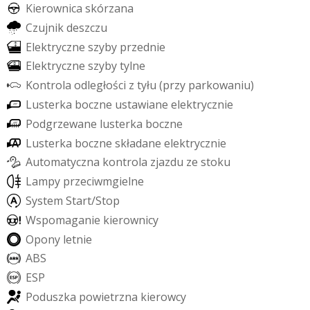
K
i
e
r
o
w
n
i
c
a
s
k
ó
r
z
a
n
a
C
z
u
j
n
i
k
d
e
s
z
c
z
u
E
l
e
k
t
r
y
c
z
n
e
s
z
y
b
y
p
r
z
e
d
n
i
e
E
l
e
k
t
r
y
c
z
n
e
s
z
y
b
y
t
y
l
n
e
K
o
n
t
r
o
l
a
o
d
l
e
g
ł
o
ś
c
i
z
t
y
ł
u
(
p
r
z
y
p
a
r
k
o
w
a
n
i
u
)
L
u
s
t
e
r
k
a
b
o
c
z
n
e
u
s
t
a
w
i
a
n
e
e
l
e
k
t
r
y
c
z
n
i
e
P
o
d
g
r
z
e
w
a
n
e
l
u
s
t
e
r
k
a
b
o
c
z
n
e
L
u
s
t
e
r
k
a
b
o
c
z
n
e
s
k
ł
a
d
a
n
e
e
l
e
k
t
r
y
c
z
n
i
e
A
u
t
o
m
a
t
y
c
z
n
a
k
o
n
t
r
o
l
a
z
j
a
z
d
u
z
e
s
t
o
k
u
L
a
m
p
y
p
r
z
e
c
i
w
m
g
i
e
l
n
e
S
y
s
t
e
m
S
t
a
r
t
/
S
t
o
p
W
s
p
o
m
a
g
a
n
i
e
k
i
e
r
o
w
n
i
c
y
O
p
o
n
y
l
e
t
n
i
e
A
B
S
E
S
P
P
o
d
u
s
z
k
a
p
o
w
i
e
t
r
z
n
a
k
i
e
r
o
w
c
y