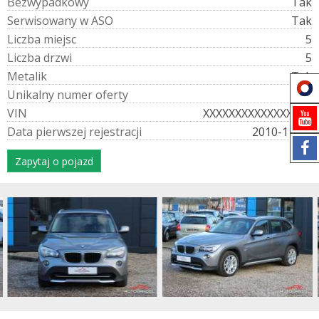
B
e
z
w
y
p
a
d
k
o
w
y
Tak
S
e
r
w
i
s
o
w
a
n
y
w
A
S
O
Tak
L
i
c
z
b
a
m
i
e
j
s
c
5
L
i
c
z
b
a
d
r
z
w
i
5
M
e
t
a
l
i
k
Tak
U
n
i
k
a
l
n
y
n
u
m
e
r
o
f
e
r
t
y
349
V
I
N
XXXXXXXXXXXXXXXXX
D
a
t
a
p
i
e
r
w
s
z
e
j
r
e
j
e
s
t
r
a
c
j
i
2010-11-18
Zapytaj o pojazd