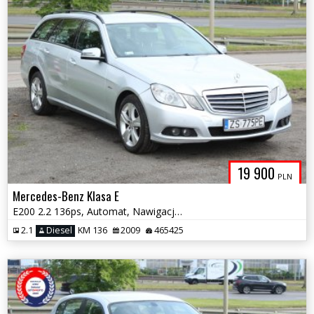
19 900
PLN
Mercedes-Benz Klasa E
E200 2.2 136ps, Automat, Nawigacja, Skóry
2.1
Diesel
KM 136
2009
465425