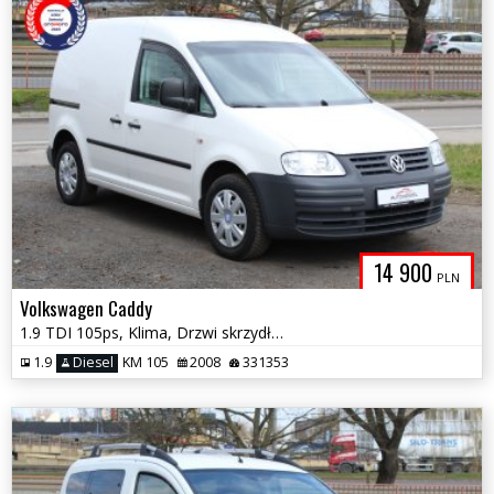
14 900
PLN
Volkswagen Caddy
1.9 TDI 105ps, Klima, Drzwi skrzydłowe, Hak
1.9
Diesel
KM 105
2008
331353