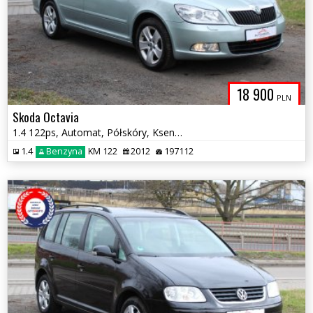
18 900
PLN
Skoda Octavia
1.4 122ps, Automat, Półskóry, Ksenony
1.4
Benzyna
KM 122
2012
197112