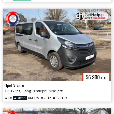
56 900
PLN
Opel Vivaro
1.6 125ps, Long, 9 miejsc, Niski przebieg, 1 Właściciel
1.6
Diesel
KM 125
2017
129119