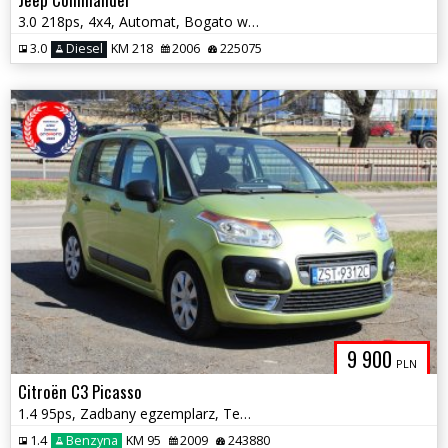
3.0 218ps, 4x4, Automat, Bogato wyposażony, 7 miejsc
3.0
Diesel
KM 218
2006
225075
9 900
PLN
Citroën C3 Picasso
1.4 95ps, Zadbany egzemplarz, Tempomat, Hak
1.4
Benzyna
KM 95
2009
243880