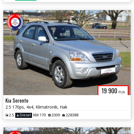
19 900
PLN
Kia Sorento
2.5 170ps, 4x4, Klimatronik, Hak
2.5
Diesel
KM 170
2009
228388