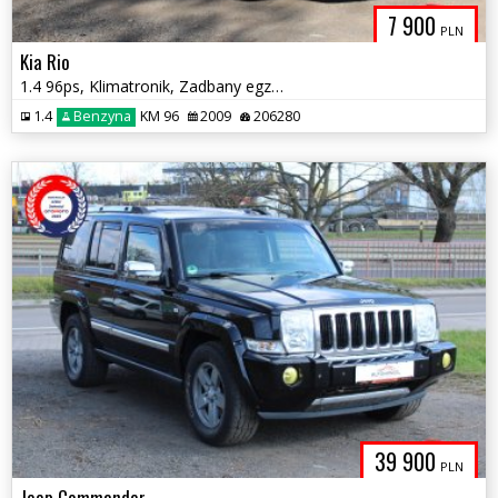
7 900
PLN
Kia Rio
1.4 96ps, Klimatronik, Zadbany egzemplarz
1.4
Benzyna
KM 96
2009
206280
39 900
PLN
Jeep Commander