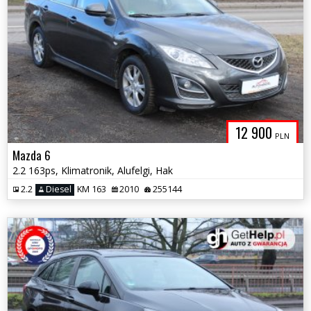
12 900
PLN
Mazda 6
2.2 163ps, Klimatronik, Alufelgi, Hak
2.2
Diesel
KM 163
2010
255144