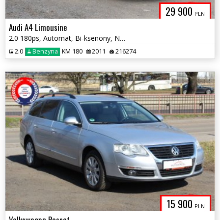
29 900
PLN
Audi A4 Limousine
2.0 180ps, Automat, Bi-ksenony, Nawigacja, Webasto
2.0
Benzyna
KM 180
2011
216274
15 900
PLN
Volkswagen Passat