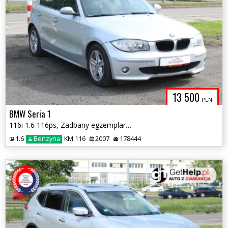
13 500
PLN
BMW Seria 1
116i 1.6 116ps, Zadbany egzemplarz, Serwisowana
1.6
Benzyna
KM 116
2007
178444