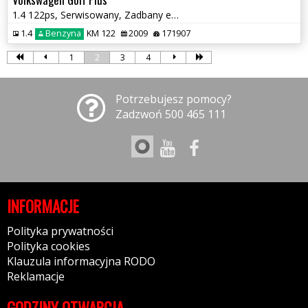
1.4 122ps, Serwisowany, Zadbany egzemplarz
1.4
Benzyna
KM 122
2009
171907
1
2
3
4
Potrzebujesz pomocy?
Zadzwoń 500 465 111
INFORMACJE
Polityka prywatności
Polityka cookies
Klauzula informacyjna RODO
Reklamacje
GODZINY OTWARCIA