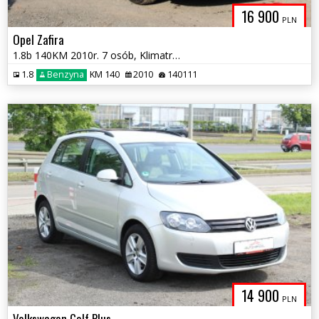
16 900
PLN
Opel Zafira
1.8b 140KM 2010r. 7 osób, Klimatronik
1.8
Benzyna
KM 140
2010
140111
14 900
PLN
Volkswagen Golf Plus