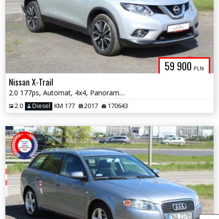
59 900
PLN
Nissan X-Trail
2.0 177ps, Automat, 4x4, Panorama, Nawigacja, Kamera 360, Hak
2.0
Diesel
KM 177
2017
170643