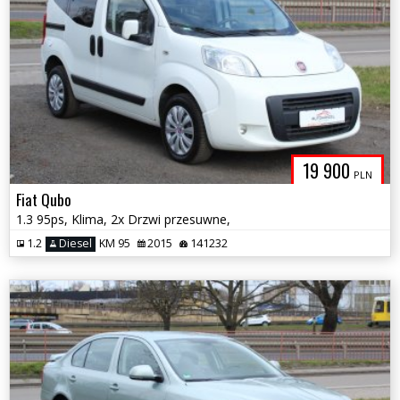
19 900
PLN
Fiat Qubo
1.3 95ps, Klima, 2x Drzwi przesuwne,
1.2
Diesel
KM 95
2015
141232