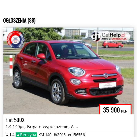
OGŁOSZENIA (88)
35 900
PLN
Fiat 500X
1.4 140ps, Bogate wyposażenie, Alufelgi, Hak
1.4
Benzyna
KM 140
2015
156556