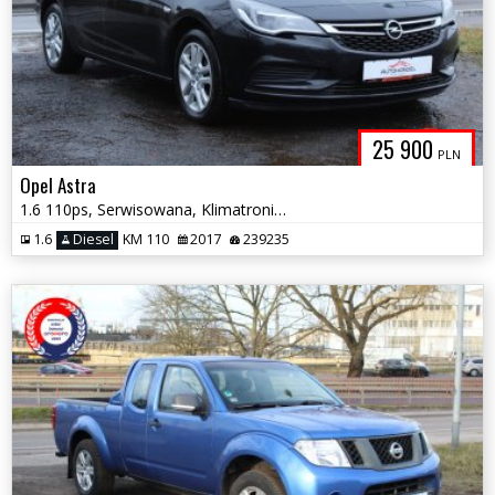
25 900
PLN
Opel Astra
1.6 110ps, Serwisowana, Klimatronik, Bluetooth, Hak
1.6
Diesel
KM 110
2017
239235