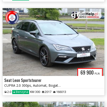
69 900
PLN
Seat Leon Sportstourer
CUPRA 2.0 300ps, Automat, Bogato wyposażony, 1 Właściciel
2.0
Benzyna
KM 300
2017
166013