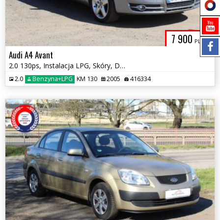
7 900
PLN
Audi A4 Avant
2.0 130ps, Instalacja LPG, Skóry, Doinwestowana
2.0
Benzyna+LPG
KM 130
2005
416334