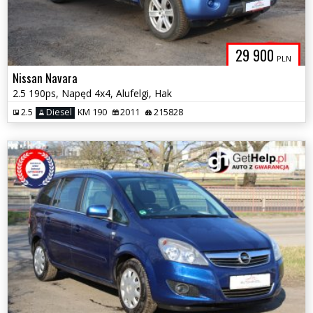
29 900
PLN
Nissan Navara
2.5 190ps, Napęd 4x4, Alufelgi, Hak
2.5
Diesel
KM 190
2011
215828