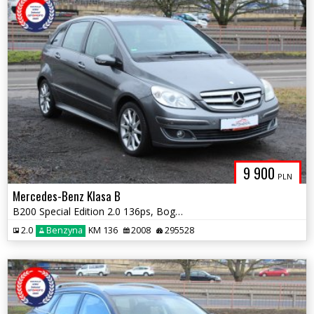
9 900
PLN
Mercedes-Benz Klasa B
B200 Special Edition 2.0 136ps, Bogate wyposażenie, Alufelgi
2.0
Benzyna
KM 136
2008
295528