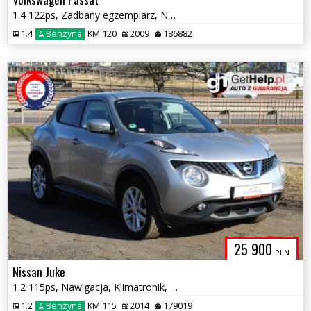
1.4 122ps, Zadbany egzemplarz, Nowy rozrząd
1.4
Benzyna
KM 120
2009
186882
25 900
PLN
Nissan Juke
1.2 115ps, Nawigacja, Klimatronik, Nowy rozrząd
1.2
Benzyna
KM 115
2014
179019