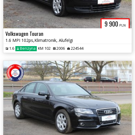
9 900
PLN
Volkswagen Touran
1.6 MPI 102ps,Klimatronik, Alufelgi
1.6
Benzyna
KM 102
2006
224544