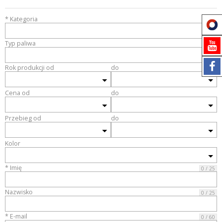
* Kategoria
Typ paliwa
Rok produkcji od
do
Cena od
do
Przebieg od
do
Kolor
* Imię
0 / 25
Nazwisko
0 / 25
* E-mail
0 / 60