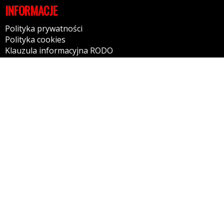
INFORMACJE
Polityka prywatności
Polityka cookies
Klauzula informacyjna RODO
Reklamacje
GODZINY OTWARCIA
9:30-17:30 - Poniedziałek
9:30-17:30 - Wtorek
9:30-17:30 - Środa
9:30-17:30 - Czwartek
9:30-17:30 - Piątek
9.00-14:00 - Sobota
KONTAKT
autohandelgajowy@op.pl
Tel: 500465111
70-660 Szczecin