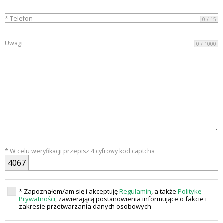
* Telefon
0 / 15
Uwagi
0 / 1000
* W celu weryfikacji przepisz 4 cyfrowy kod captcha
4
0
6
7
* Zapoznałem/am się i akceptuję
Regulamin
, a także
Politykę
Prywatności
, zawierającą postanowienia informujące o fakcie i
zakresie przetwarzania danych osobowych